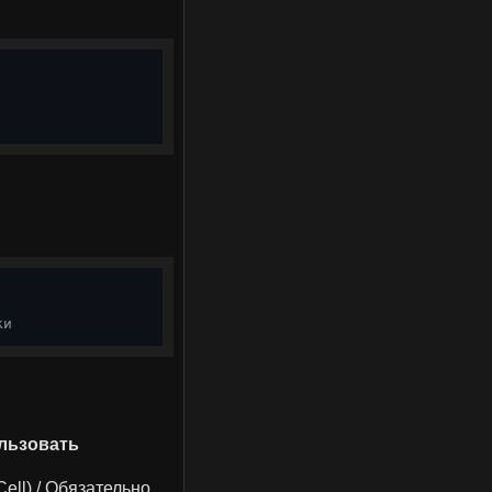
ки
ользовать
ell) / Обязательно