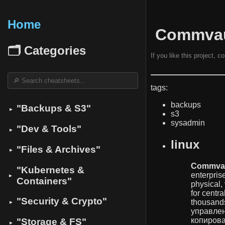
Home
️ Commva
🗂 Categories
If you like this project, 
tags:
backups
"Backups & S3"
▼
s3
sysadmin
"Dev & Tools"
▼
linux
"Files & Archives"
▼
Commvau
"Kubernetes &
enterpris
▼
Containers"
physical,
for cent
"Security & Crypto"
thousands
▼
управлен
копирова
"Storage & FS"
▼