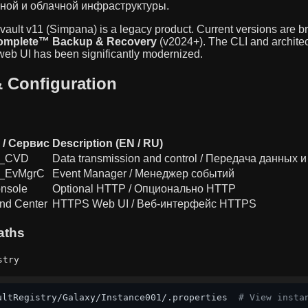
ной и облачной инфраструктуры.
ult v11 (Simpana) is a legacy product. Current versions are 
omplete™ Backup & Recovery
(v2024+). The CLI and archite
 web UI has been significantly modernized.
& Configuration
 / Сервис
Description (EN / RU)
_CVD
Data transmission and control / Передача данных 
_EvMgrC
Event Manager / Менеджер событий
nsole
Optional HTTP / Опционально HTTP
d Center
HTTPS Web UI / Веб-интерфейс HTTPS
aths
stry
ultRegistry/Galaxy/Instance001/.properties  
# View insta