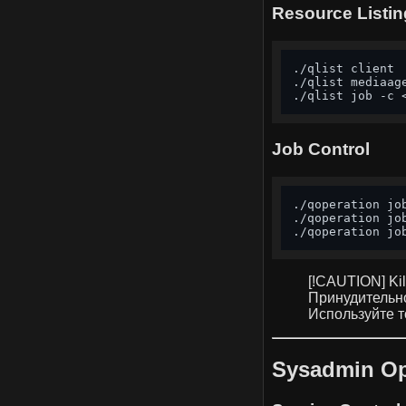
Resource Listin
./qlist client 
./qlist mediaag
./qlist job -c 
Job Control
./qoperation jo
./qoperation jo
./qoperation jo
[!CAUTION] Kill
Принудительн
Используйте т
Sysadmin Op