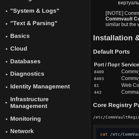
виртуаль
"System & Logs"
▼
[!NOTE] Commva
Commvault C
"Text & Parsing"
similar but the
▼
Basics
Installation 
▼
Cloud
▼
Default Ports
Databases
▼
Port / Порт
Service
Commv
8400
Diagnostics
▼
Commv
8403
Web Co
81
Identity Management
▼
Comman
443
Infrastructure
▼
Core Registry P
Management
/etc/CommVaultRegi
Monitoring
▼
Network
▼
cat
 /etc/CommVa