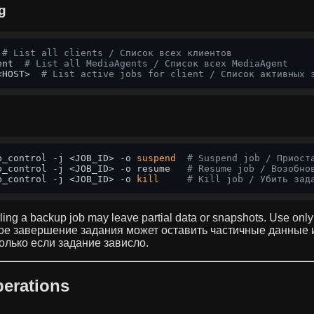
g
 
# List all clients / Список всех клиентов
ent  
# List all MediaAgents / Список всех MediaAgent
<HOST>  
# List active jobs for client / Список активных 
b_control -j <JOB_ID> -o 
suspend
# Suspend job / Приост
b_control -j <JOB_ID> -o resume   
# Resume job / Возобно
b_control -j <JOB_ID> -o 
kill
# Kill job / Убить зад
ing a backup job may leave partial data or snapshots. Use only i
ое завершение задания может оставить частичные данные 
олько если задание зависло.
erations