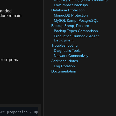
Low Impact Backups
Database Protection
branded
MongoDB Protection
cture remain
MySQL &amp; PostgreSQL
Backup &amp; Restore
Backup Types Comparison
Production Runbook: Agent
Deployment
Troubleshooting
Diagnostic Tools
Network Connectivity
и контроль
Additional Notes
Log Rotation
Documentation
nce properties / Просмотреть свойства инстанса