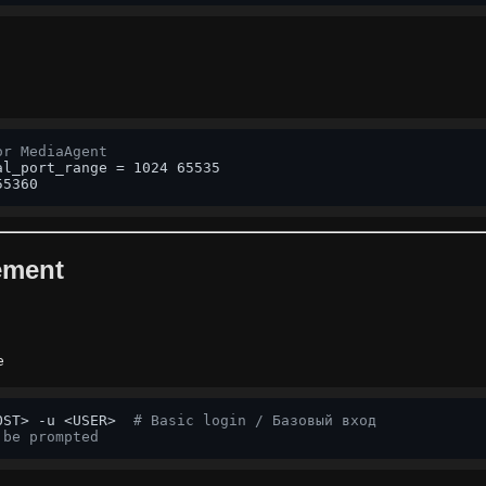
or MediaAgent
l_port_range = 1024 65535

55360
ement
e
OST> -u <USER>  
# Basic login / Базовый вход
 be prompted