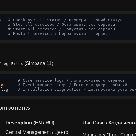
s   
# Check overall status / Проверить общий статус
    
# Stop all services / Остановить все сервисы
    
# Start all services / Запустить все сервисы
rt  
# Restart services / Перезапустить сервисы
(Simpana 11)
/Log_Files
# Core service logs / Логи основного сервиса
log
# Event manager logs / Логи менеджера событий
.log    
# Installation diagnostics / Диагностика установ
 Components
Description (EN / RU)
Use Case / Когда исп
Central Management / Центр
Mandatory (1 per CommC