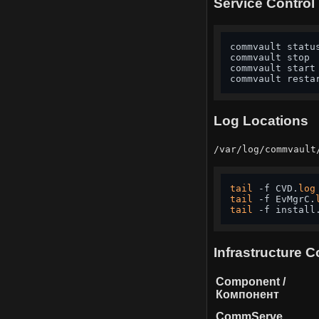
Service Control
commvault statu
commvault stop 
commvault start
commvault resta
Log Locations
/var/log/commvault
tail
 -f CVD.
log
tail
 -f EvMgrC.
tail
 -f install
Infrastructure
Component /
Компонент
CommServe