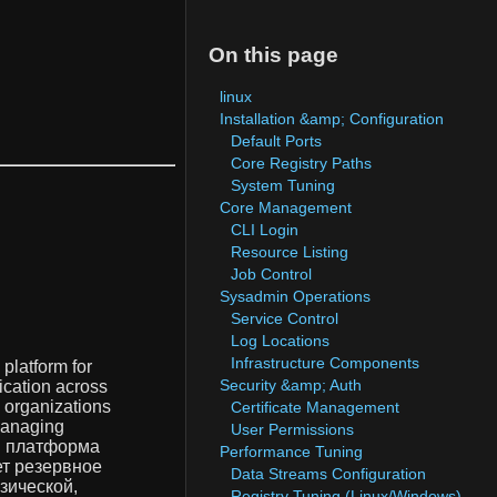
On this page
linux
Installation &amp; Configuration
Default Ports
Core Registry Paths
System Tuning
Core Management
CLI Login
Resource Listing
Job Control
Sysadmin Operations
Service Control
Log Locations
Infrastructure Components
platform for
Security &amp; Auth
ication across
e organizations
Certificate Management
managing
User Permissions
 платформа
Performance Tuning
ет резервное
Data Streams Configuration
зической,
Registry Tuning (Linux/Windows)