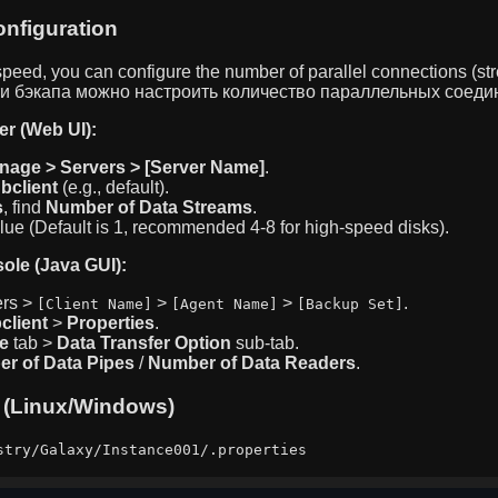
nfiguration
peed, you can configure the number of parallel connections (st
и бэкапа можно настроить количество параллельных соедин
r (Web UI):
nage > Servers > [Server Name]
.
bclient
(e.g., default).
s
, find
Number of Data Streams
.
lue (Default is 1, recommended 4-8 for high-speed disks).
le (Java GUI):
ers >
>
>
.
[Client Name]
[Agent Name]
[Backup Set]
client
>
Properties
.
e
tab >
Data Transfer Option
sub-tab.
r of Data Pipes
/
Number of Data Readers
.
 (Linux/Windows)
stry/Galaxy/Instance001/.properties