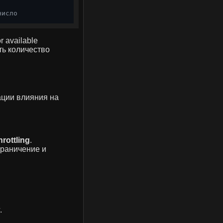
число
r available
ь количество
зации влияния на
rottling
.
 ограничение и
.