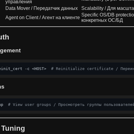
управления
Data Mover / Передатчик данных
Scalability / Для масш
Specific OS/DB protecti
Agent on Client / Агент на клиенте
конкретных ОС/БД
uth
agement
einit_cert -c <HOST>  
# Reinitialize certificate / Переи
ns
up  
# View user groups / Просмотреть группы пользователе
 Tuning