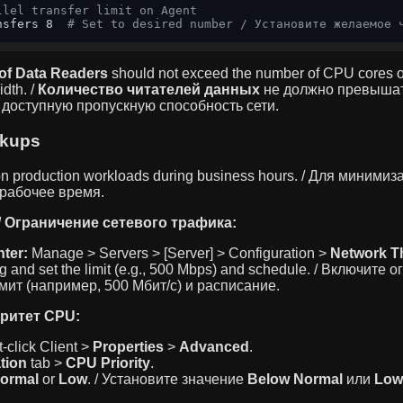
llel transfer limit on Agent
nsfers 8  
# Set to desired number / Установите желаемое 
of Data Readers
should not exceed the number of CPU cores o
dth. /
Количество читателей данных
не должно превышат
доступную пропускную способность сети.
ckups
on production workloads during business hours. / Для миними
 рабочее время.
 / Ограничение сетевого трафика:
ter:
Manage > Servers > [Server] > Configuration >
Network Th
ng and set the limit (e.g., 500 Mbps) and schedule. / Включите
мит (например, 500 Мбит/с) и расписание.
оритет CPU:
-click Client >
Properties
>
Advanced
.
tion
tab >
CPU Priority
.
ormal
or
Low
. / Установите значение
Below Normal
или
Low