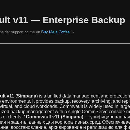
ult v11 — Enterprise Backup
consider supporting me on
Buy Me a Coffee
☕️
lt v11 (Simpana)
is a unified data management and protection 
e environments. It provides backup, recovery, archiving, and repl
 virtual, and cloud workloads. Commvault is widely used in larg
ralized backup management with a single CommServe console 
 of clients. /
Commvault v11 (Simpana)
— унифицированная
ия и защиты данных для корпоративных сред. Обеспечива
ние, восстановление, архивирование и репликацию для фи