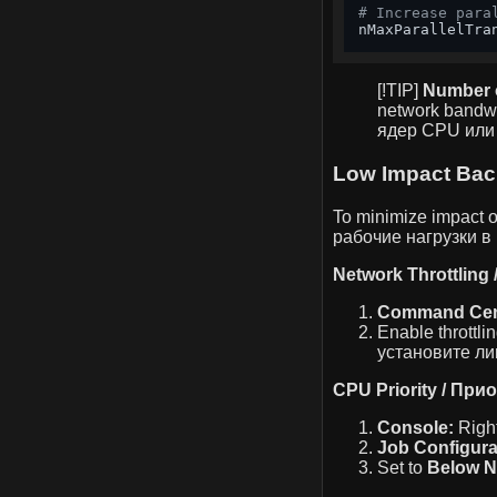
# Increase para
nMaxParallelTra
[!TIP]
Number 
network bandwi
ядер CPU или 
Low Impact Ba
To minimize impact 
рабочие нагрузки в
Network Throttling
Command Cen
Enable throttli
установите ли
CPU Priority / При
Console:
Right
Job Configura
Set to
Below N