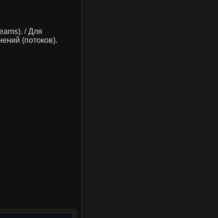
reams). / Для
ений (потоков).