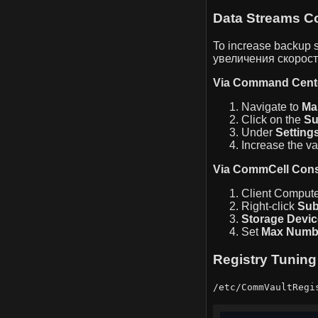
Data Streams Co
To increase backup s
увеличения скорост
Via Command Cente
Navigate to
Ma
Click on the
Su
Under
Setting
Increase the va
Via CommCell Conso
Client Comput
Right-click
Sub
Storage Devic
Set
Max Numbe
Registry Tuning
/etc/CommVaultRegi