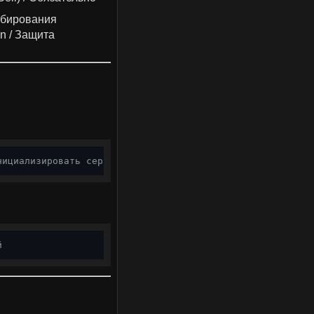
табирования
on / Защита
нициализировать сертификат
й