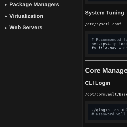
Package Managers
▼
System Tuning
Virtualization
▼
/etc/sysctl.conf
Web Servers
▼
# Recommended f
net.ipv4.ip_loca
fs.file-max = 6
Core Manag
CLI Login
/opt/commvault/Bas
./qlogin -cs <H
# Password will