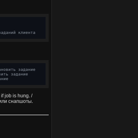
заданий клиента
ановить задание
вить задание
ание
f job is hung. /
или снапшоты.