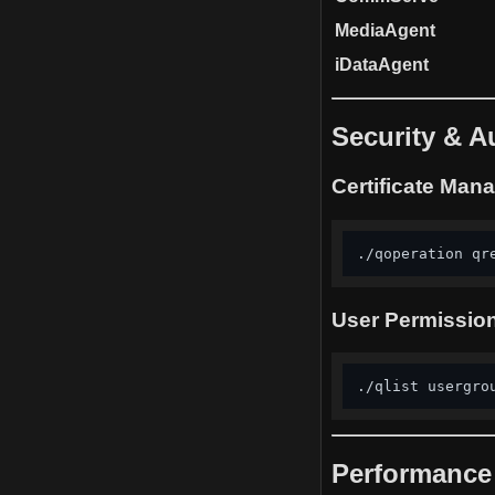
MediaAgent
iDataAgent
Security & A
Certificate Man
./qoperation qr
User Permissio
./qlist usergro
Performance